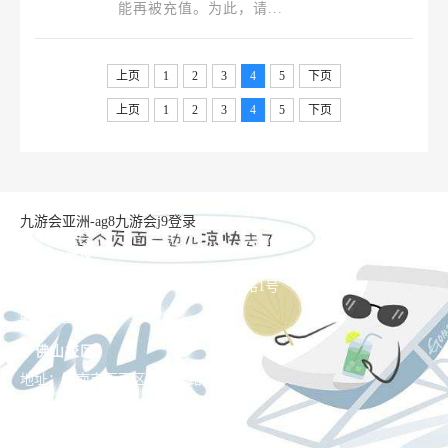
能再被充值。为此，请...
上页
1
2
3
4
5
下页
上页
1
2
3
4
5
下页
九游会亚洲-ag8九游会j9登录
长清湖校区
地址：济南市长清区大学科技园大学路1号
邮编：250358
千佛山校区
地址：济南市历下区文化东路88号
邮编：250014