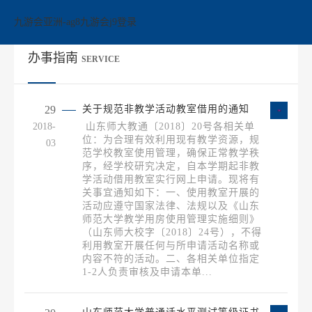
办事指南-九游会亚洲
九游会亚洲-ag8九游会j9登录
办事指南
SERVICE
29
关于规范非教学活动教室借用的通知
2018-
山东师大教通〔2018〕20号各相关单
位：为合理有效利用现有教学资源，规
03
范学校教室使用管理，确保正常教学秩
序，经学校研究决定，自本学期起非教
学活动借用教室实行网上申请。现将有
关事宜通知如下：一、使用教室开展的
活动应遵守国家法律、法规以及《山东
师范大学教学用房使用管理实施细则》
（山东师大校字〔2018〕24号），不得
利用教室开展任何与所申请活动名称或
内容不符的活动。二、各相关单位指定
1-2人负责审核及申请本单...