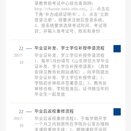
录教育部考试中心综合查询网(
http://chaxun.neea.edu.cn)。2、点击右
下角“补办成绩证明书”。3、点击“立即
登录注册”，按要求注册后登录系统。
4、按系统要求选择考试时间、考试项
目；并输入准考证号、姓名和身份...
22
毕业证补发、学士学位补授申请流程
2017-
毕业证补发、学士学位补授申请流程
1、每年5月份填写《山东师范大学毕业
10
证补发、学士学位补授申请表》（具体
安排见教务处网站通知），向学院提出
毕业证补发、学士学位补授申请；2、
学院初步审核并签署意见；3、教务处
审核合格，学校批准后，证书随当年的
毕业生一起发放
22
毕业后返校重修流程
2017-
毕业后返校重修流程1、于每学期开学
一个月之内到原所在学院办公室办理相
10
关课程重修手续；2、跟随课程开设班