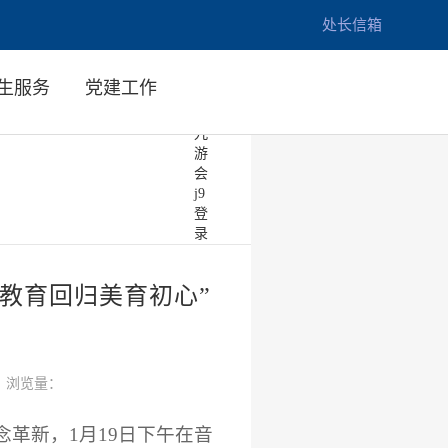
”主题讲座-九游会亚洲
九
处长信箱
游
会
亚
生服务
党建工作
洲-
ag8
九
游
会
j9
登
录
教育回归美育初心”
浏览量：
革新，1月19日下午在音