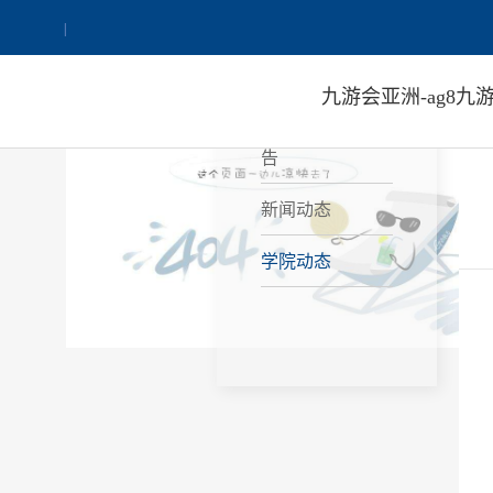
网站ag8九游会j9登
音乐学院举办“从教书到育人
|
录首页
NEWS
九游会亚洲-ag8九游
九游会亚洲的公
告
新闻动态
学院动态