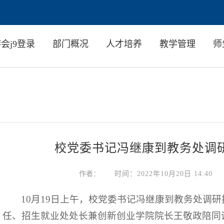
调研指导工作-九游会亚洲
新闻动态
NEWS
会j9登录
部门概况
人才培养
教学管理
师
校党委书记冯继康到教务处调
作者：
时间：2022年10月20日 14:40
10月19日上午，校党委书记冯继康到教务处调
任、招生就业处处长兼创新创业学院院长王敬政陪同