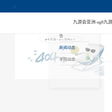
网站ag8九游会j9登
校党委书记冯继康到教务处
|
录首页
NEWS
九游会亚洲-ag8九游
九游会亚洲的公
告
新闻动态
学院动态