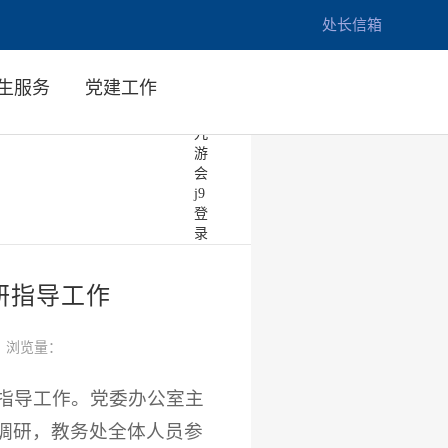
九
处长信箱
游
会
亚
生服务
党建工作
洲-
ag8
九
游
会
j9
登
录
研指导工作
浏览量：
研指导工作。党委办公室主
调研，教务处全体人员参