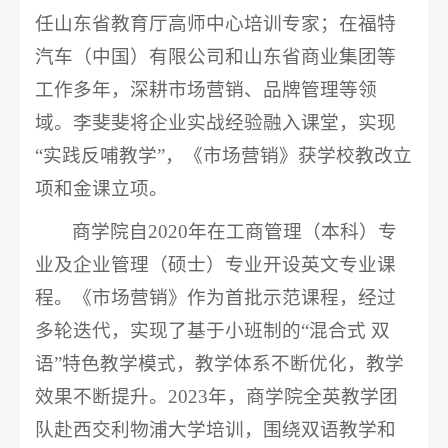
任山东省教育厅高师中心培训专家；在福特
汽车（中国）有限公司和山东省商业集团等
工作多年，深耕市场营销、品牌管理等领
域。李斐斐将企业实战经验融入课堂，实现
“实践反哺教学”，《市场营销》获学校教改立
项和金课立项。
商学院自2020年在工商管理（本科）专
业及企业管理（硕士）专业开设英文专业课
程。《市场营销》作为首批示范课程，经过
多轮迭代，实现了基于小班制的“混合式 双
语”特色教学模式，教学体系不断优化，教学
效果不断提升。2023年，商学院全英教学团
队赴西交利物浦大学培训，围绕双语教学和